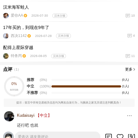
汉米海军蛙人
爱你AA
10
2026-07-30
汉米尔顿
17年买的，到现在9年了
西决1142
4
2026-07-28
汉米尔顿
配得上星际穿越
特务丙
11
2026-08-05
汉米尔顿
点评
更多
（
1
）
推荐
(0%)
(0人)
0%
中立
(100%)
(1人)
推荐指数
不推荐
(0%)
(0人)
提示：留言中所有交易相关信息均为网友自发行为，与腕表之家无关请注意判断真伪！
Kudaisayi
【中立】
还行吧 也就
回复
赞
2026-06-09 22:51
爱表达 请友善评论