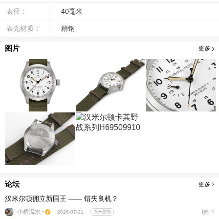
表径：
40毫米
表壳材质：
精钢
图片
更多
论坛
更多
汉米尔顿拥立新国王 —— 错失良机？
小桥流水~
2
2026-07-31
汉米尔顿