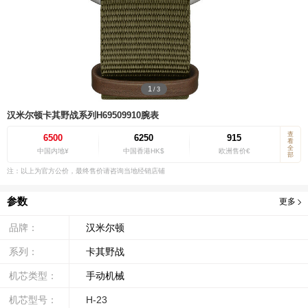
1
/
3
汉米尔顿卡其野战系列H69509910腕表
查
6500
6250
915
看
全
中国内地¥
中国香港HK$
欧洲售价€
部
注：以上为官方公价，最终售价请咨询当地经销店铺
参数
更多
品牌：
汉米尔顿
系列：
卡其野战
机芯类型：
手动机械
机芯型号：
H-23