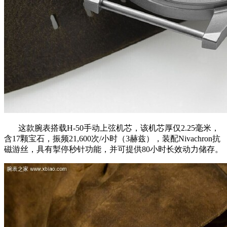
这款腕表搭载H-50手动上弦机芯，该机芯厚仅2.25毫米，
含17颗宝石，振频21,600次/小时（3赫兹），装配Nivachron抗
磁游丝，具有掣停秒针功能，并可提供80小时长效动力储存。