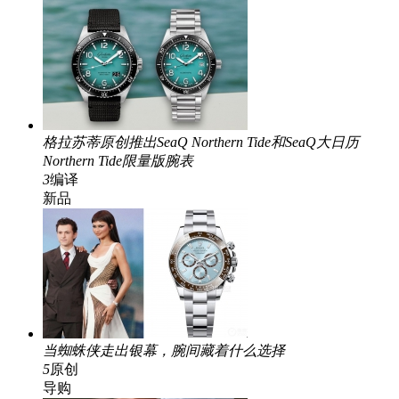
格拉苏蒂原创推出SeaQ Northern Tide和SeaQ大日历
Northern Tide限量版腕表
3
编译
新品
当蜘蛛侠走出银幕，腕间藏着什么选择
5
原创
导购