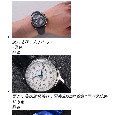
皓月之灰，入手不亏！
7
原创
品鉴
两万出头的双秒追针，国表真的敢“挑衅”百万级瑞表
10
原创
品鉴