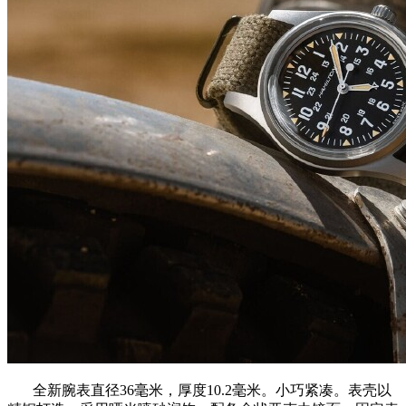
全新腕表直径36毫米，厚度10.2毫米。小巧紧凑。表壳以