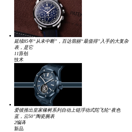
延续85年“从未中断”，百达翡丽“最值得”入手的大复杂
表，是它
11
原创
技术
爱彼推出皇家橡树系列自动上链浮动式陀飞轮“夜色
蓝，云50”陶瓷腕表
2
编译
新品