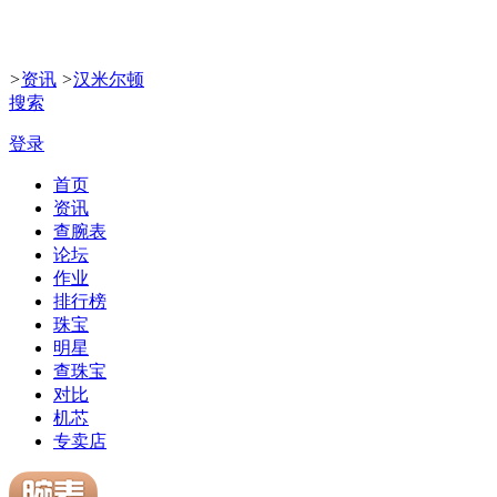
>
资讯
>
汉米尔顿
搜索
登录
首页
资讯
查腕表
论坛
作业
排行榜
珠宝
明星
查珠宝
对比
机芯
专卖店