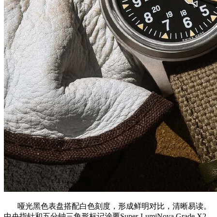
哑光黑色表盘搭配白色刻度，形成鲜明对比，清晰易读。
中央指针和五分钟三角形标记涂覆Super-LumiNova Grade X2