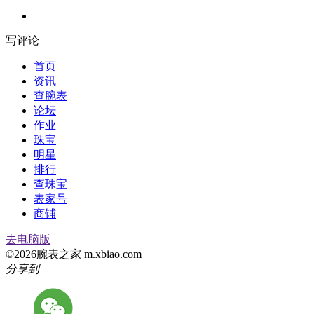
写评论
首页
资讯
查腕表
论坛
作业
珠宝
明星
排行
查珠宝
表家号
商铺
去电脑版
©2026腕表之家 m.xbiao.com
分享到