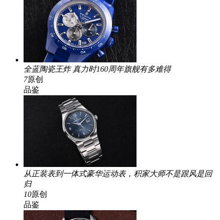
全蓝陶瓷王炸 真力时160周年旗舰有多难得
7
原创
品鉴
从正装表到一体式豪华运动表，积家大师不是跟风是回
归
10
原创
品鉴