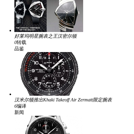
好莱坞明星腕表之王汉密尔顿
0
转载
品鉴
汉米尔顿推出Khaki Takeoff Air Zermatt限定腕表
6
编译
新闻