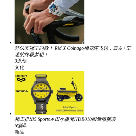
环法五冠王同款！ RM X Colnago梅花陀飞轮，表友+车
迷的终极梦想！
3
原创
文化
精工推出5 Sports本田小板凳HDB010限量版腕表
6
编译
新品