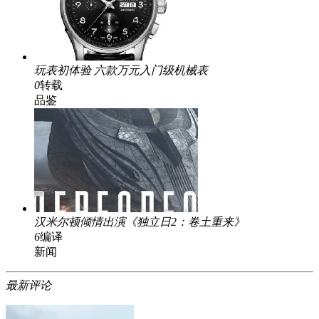
玩表初体验 六款万元入门级机械表
0
转载
品鉴
汉米尔顿倾情出演《独立日2：卷土重来》
6
编译
新闻
最新评论