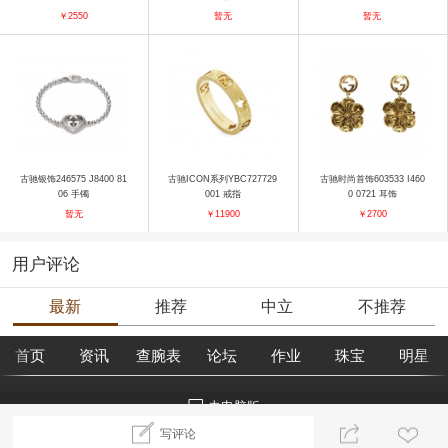
19 手镯
￥2550
暂无
暂无
古驰银饰246575 J8400 81
古驰ICON系列YBC727729
古驰时尚首饰603533 I460
06 手镯
001 戒指
0 0721 耳饰
暂无
￥11900
￥2700
用户评论
最新
推荐
中立
不推荐
首页
资讯
查腕表
论坛
作业
珠宝
明星
去电脑版
写评论
©2018腕表之家 m.xbiao.com