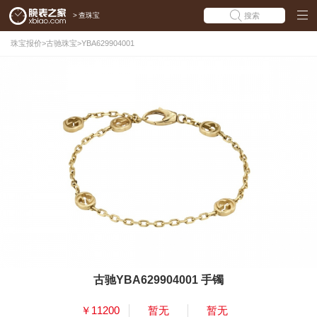
>
查珠宝
搜索
珠宝报价
>
古驰珠宝
>
YBA629904001
古驰YBA629904001 手镯
￥11200
暂无
暂无