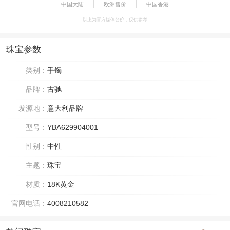
中国大陆
欧洲售价
中国香港
以上为官方媒体公价，仅供参考
珠宝参数
类别：
手镯
品牌：
古驰
发源地：
意大利品牌
型号：
YBA629904001
性别：
中性
主题：
珠宝
材质：
18K黄金
官网电话：
4008210582