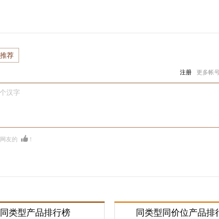
推荐
注册
更多帐
0个汉字
多网友的
！
同类型产品排行榜
同类型同价位产品排