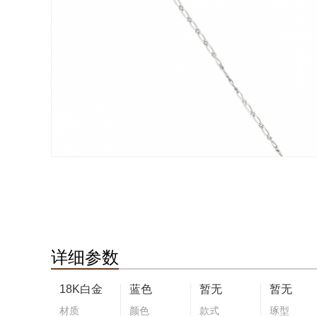
详细参数
18K白金
蓝色
暂无
暂无
材质
颜色
款式
琢型