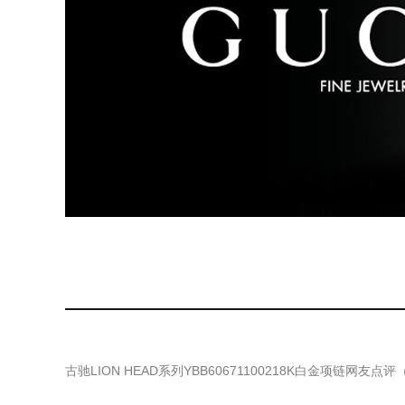
古驰LION HEAD系列YBB60671100218K白金项链
网友点评