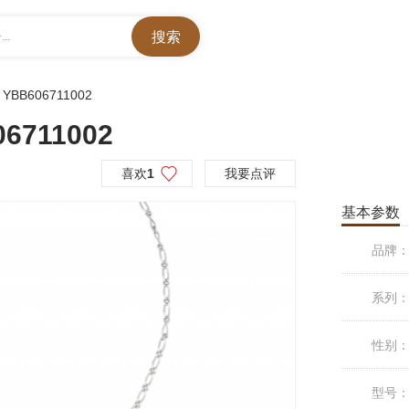
..
>
YBB606711002
6711002
喜欢
1
我要点评
基本参数
品牌
系列
性别
型号