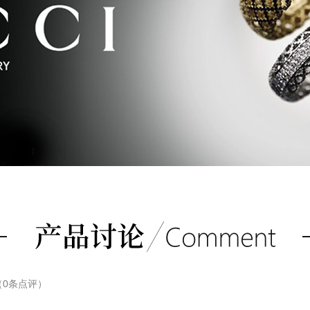
（
0
条点评）