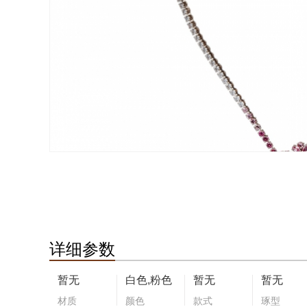
详细参数
暂无
白色,粉色
暂无
暂无
材质
颜色
款式
琢型