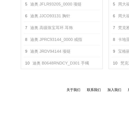
5
迪奥 JFLR93205_0000 项链
5
周大福 
6
迪奥 JJCO93131 胸针
6
周大福
7
迪奥 高级珠宝耳环 耳饰
7
梵克雅
8
迪奥 JPRC93144_0000 戒指
8
卡地亚
9
迪奥 JRDV94144 项链
9
宝格丽 
10
迪奥 B0648RNDCY_D301 手镯
10
梵克
关于我们
联系我们
加入我们