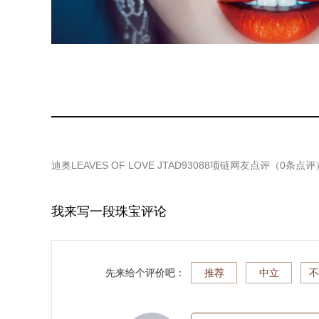
迪奥LEAVES OF LOVE JTAD93088项链
网友点评（
0
条点评
我来写一段珠宝评论
先来给个评价吧：
推荐
中立
不