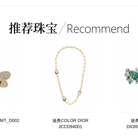
MT_D002
迪奥COLOR DIOR
迪奥
JCCD94001
DIO
J