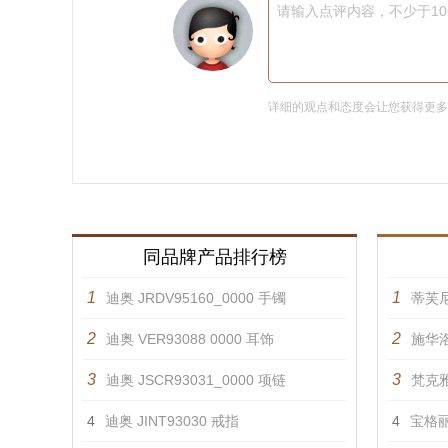
请输入点评内容，不少于1
详细的观点和态度会让您获得更
同品牌产品排行榜
1
1
迪奥 JRDV95160_0000 手镯
蒂芙
2
2
迪奥 VER93088 0000 耳饰
施华洛
3
3
迪奥 JSCR93031_0000 项链
梵克雅
4
迪奥 JINT93030 戒指
4
宝格丽 