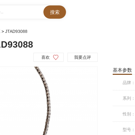
..
E
>
JTAD93088
D93088
喜欢
我要点评
基本参数
品牌
系列
性别
型号