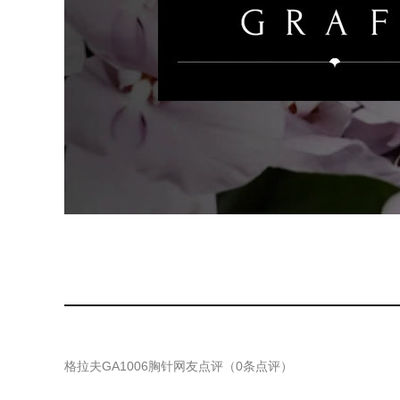
格拉夫GA1006胸针
网友点评（
0
条点评）