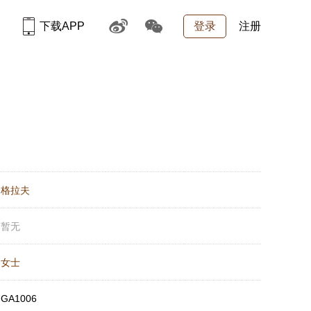
下载APP
登录
注册
：
格拉夫
：
暂无
：
女士
：
GA1006