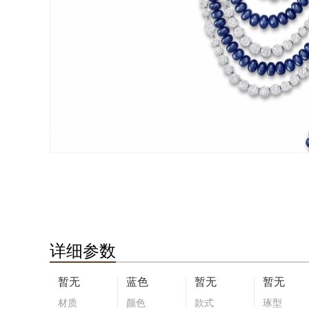
详细参数
暂无
蓝色
暂无
暂无
材质
颜色
款式
琢型