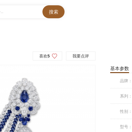
..
喜欢
5
我要点评
基本参数
品牌
系列
性别
型号