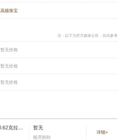
：
高级珠宝
注：以下为官方媒体公价，仅供参考
：
暂无价格
：
暂无价格
：
暂无价格
钻石共重40.62克拉，蓝宝石共重332.13克拉
暂无
详细>
能否拆卸