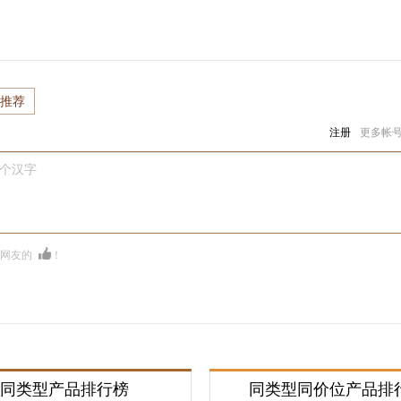
推荐
注册
更多帐
0个汉字
多网友的
！
同类型产品排行榜
同类型同价位产品排