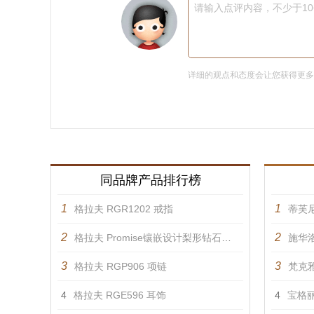
请输入点评内容，不少于1
详细的观点和态度会让您获得更
同品牌产品排行榜
1
1
格拉夫 RGR1202 戒指
蒂芙
2
2
格拉夫 Promise镶嵌设计梨形钻石戒指 戒指
施华洛
3
3
格拉夫 RGP906 项链
梵克雅
4
格拉夫 RGE596 耳饰
4
宝格丽 