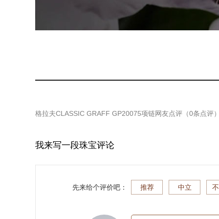
格拉夫CLASSIC GRAFF GP20075项链
网友点评（
0
条点评
我来写一段珠宝评论
先来给个评价吧：
推荐
中立
不