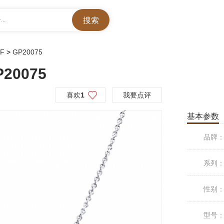
..
FF
>
GP20075
20075
喜欢
1
我要点评
基本参数
品牌
系列
性别
型号