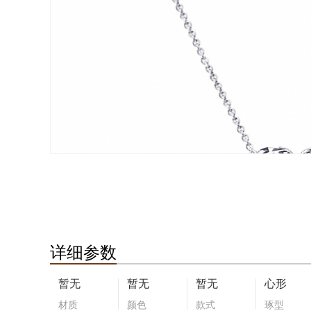
详细参数
暂无
暂无
暂无
心形
材质
颜色
款式
琢型