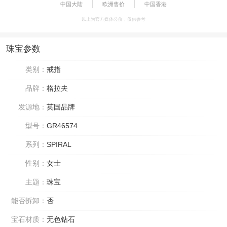
中国大陆
欧洲售价
中国香港
以上为官方媒体公价，仅供参考
珠宝参数
类别：
戒指
品牌：
格拉夫
发源地：
英国品牌
型号：
GR46574
系列：
SPIRAL
性别：
女士
主题：
珠宝
能否拆卸：
否
宝石材质：
无色钻石