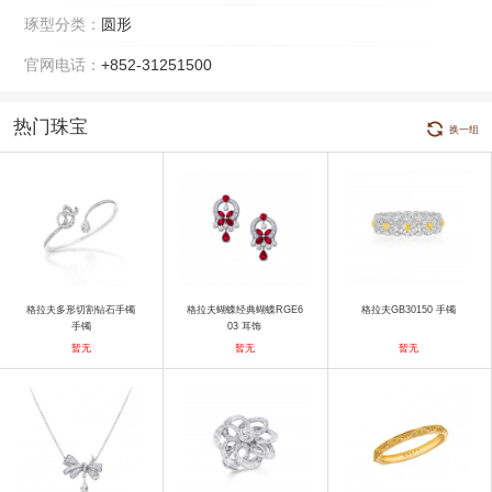
琢型分类：
圆形
官网电话：
+852-31251500
热门珠宝
换一组
格拉夫多形切割钻石手镯
格拉夫蝴蝶经典蝴蝶RGE6
格拉夫GB30150 手镯
手镯
03 耳饰
暂无
暂无
暂无