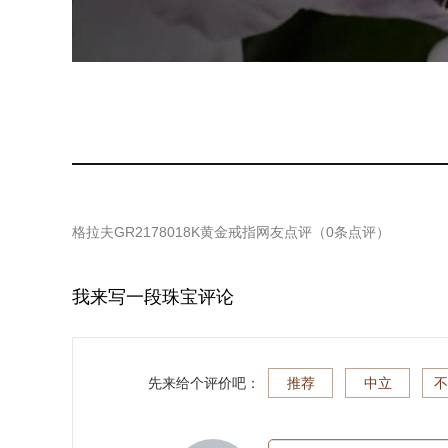
格拉夫GR2178018K黄金戒指
网友点评（
0
条点评）
我来写一段珠宝评论
先来给个评价吧：
推荐
中立
不