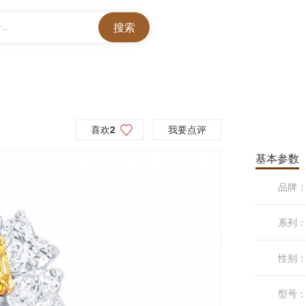
..
喜欢
2
我要点评
基本参数
品牌
系列
性别
型号