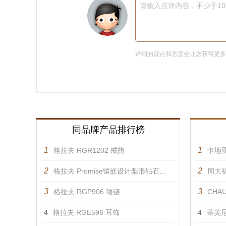
请输入点评内容，不少于1
详细的观点和态度会让您获得更
同品牌产品排行榜
1
1
格拉夫 RGR1202 戒指
卡地亚
2
2
格拉夫 Promise镶嵌设计梨形钻石戒指 戒指
周大福
3
3
格拉夫 RGP906 项链
CHAU
4
格拉夫 RGE596 耳饰
4
蒂芙尼