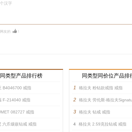
0个汉字
多网友的
！
同类型产品排行榜
同类型同价位产品排
1
 B4046700 戒指
格拉夫 粉钻款戒指 戒指
2
 F-214040 戒指
格拉夫 劳伦斯‧格拉夫Signature镶嵌设
3
MET 082727 戒指
格拉夫 钻戒 戒指
 六爪镶嵌钻戒 戒指
4
格拉夫 2.59克拉钻戒 戒指