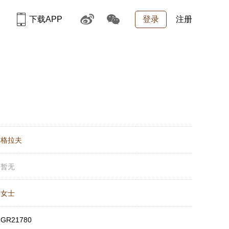
下载APP
登录
注册
：
格拉夫
：
暂无
：
女士
：
GR21780