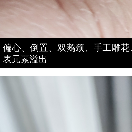
偏心、倒置、双鹅颈、手工雕花
表元素溢出