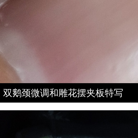
双鹅颈微调和雕花摆夹板特写