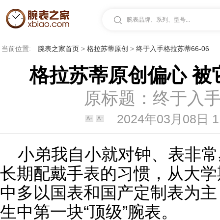
腕表品牌、系列、型号...
当前位置:
腕表之家首页
>
格拉苏蒂原创
>
终于入手格拉苏蒂66-06
格拉苏蒂原创偏心 被
原标题：终于入手格
2024年03月08日 1
小弟我自小就对钟、
表
非常
长期配戴
手表
的习惯，从大学
中多以国表和国产定制表为主
生中第一块“顶级”
腕表
。