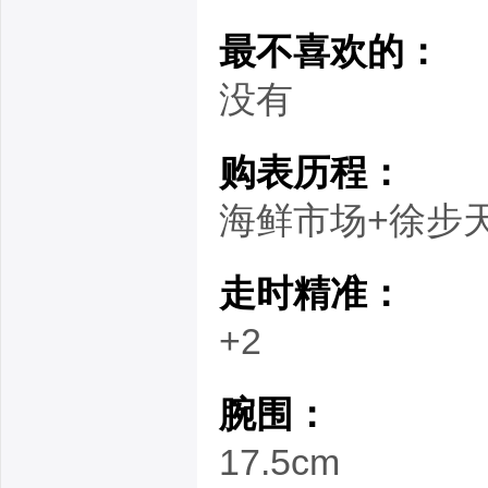
最不喜欢的：
没有
购表历程：
海鲜市场+徐步
走时精准：
+2
腕围：
17.5cm