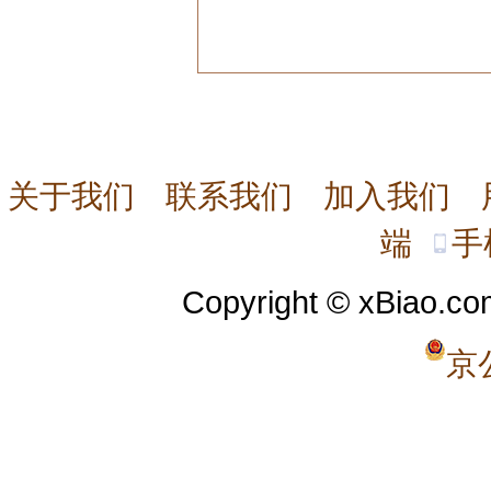
关于我们
联系我们
加入我们
端
手
Copyright © xBiao.co
京公