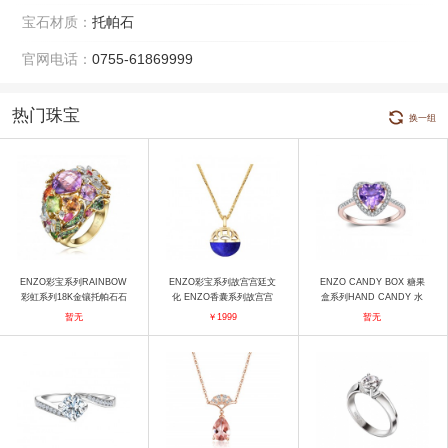
宝石材质：
托帕石
官网电话：
0755-61869999
热门珠宝
换一组
ENZO彩宝系列RAINBOW
ENZO彩宝系列故宫宫廷文
ENZO CANDY BOX 糖果
彩虹系列18K金镶托帕石石
化 ENZO香囊系列故宫宫
盒系列HAND CANDY 水
榴石透辉石碧玺黄晶紫晶橄
廷文化xENZO香囊系列 18
果硬糖18K玫瑰金镶紫晶钻
暂无
￥1999
暂无
榄石沙佛莱及钻石戒指 戒
K金镶嵌青金石吊坠 吊坠
石戒指 戒指
指