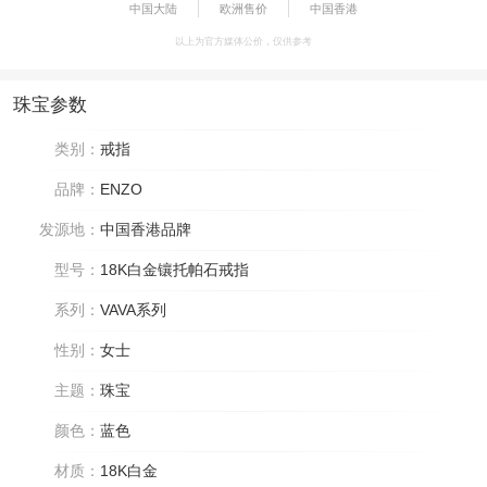
中国大陆
欧洲售价
中国香港
以上为官方媒体公价，仅供参考
珠宝参数
类别：
戒指
品牌：
ENZO
发源地：
中国香港品牌
型号：
18K白金镶托帕石戒指
系列：
VAVA系列
性别：
女士
主题：
珠宝
颜色：
蓝色
材质：
18K白金