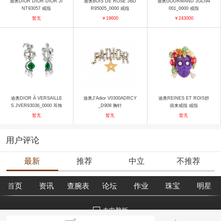
迪奥DIOR DIOR DIOR JI
迪奥BOIS DE ROSE JBD
迪奥GOURMAND JGLI94
NT93057 戒指
R95005_0000 戒指
001_0000 戒指
暂无
￥19600
￥243000
迪奥DIOR À VERSAILLE
迪奥J'Adior V0300ADRCY
迪奥REINES ET ROIS舒
S JVER93036_0000 耳饰
_D908 胸针
俱来戒指 戒指
暂无
暂无
暂无
用户评论
最新
推荐
中立
不推荐
首页
资讯
查腕表
论坛
作业
珠宝
明星
去电脑版