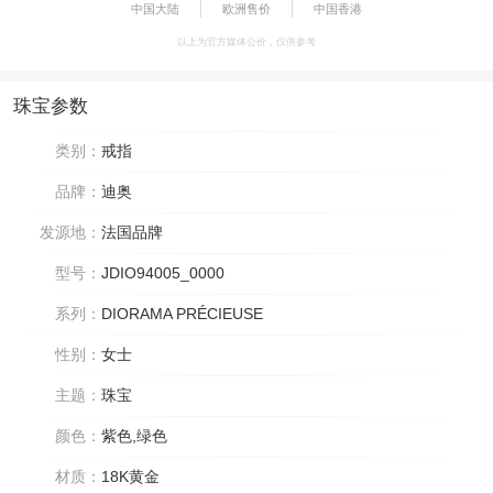
中国大陆
欧洲售价
中国香港
以上为官方媒体公价，仅供参考
珠宝参数
类别：
戒指
品牌：
迪奥
发源地：
法国品牌
型号：
JDIO94005_0000
系列：
DIORAMA PRÉCIEUSE
性别：
女士
主题：
珠宝
颜色：
紫色,绿色
材质：
18K黄金