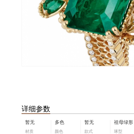
详细参数
暂无
多色
暂无
祖母绿形
材质
颜色
款式
琢型