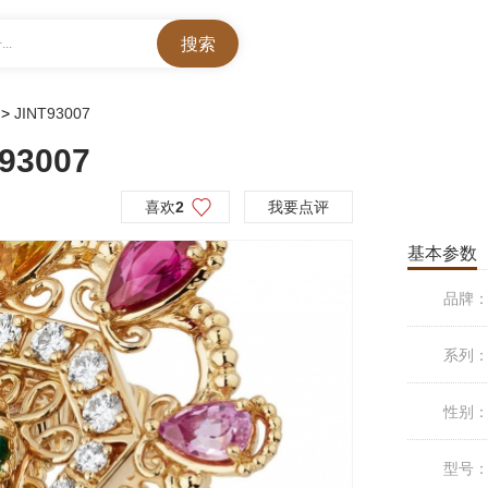
..
>
JINT93007
93007
喜欢
2
我要点评
基本参数
品牌
系列
性别
型号