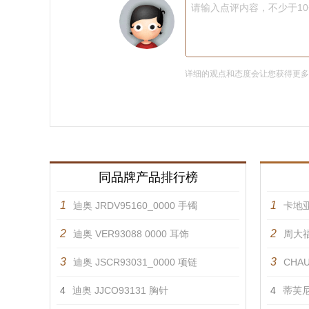
请输入点评内容，不少于1
详细的观点和态度会让您获得更
同品牌产品排行榜
1
1
迪奥 JRDV95160_0000 手镯
卡地亚
2
2
迪奥 VER93088 0000 耳饰
周大福
3
3
迪奥 JSCR93031_0000 项链
CHAU
4
迪奥 JJCO93131 胸针
4
蒂芙尼