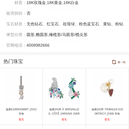
材质：
18K玫瑰金,18K黄金,18K白金
能否拆卸：
否
宝石材质：
无色钻石、红宝石、祖母绿、粉色蓝宝石、黄钻、粉钻
琢型分类：
圆形,椭圆形,橄榄形/马眼形/榄尖形
官网电话：
4008982666
热门珠宝
换一组
迪奥E1065HOMMT_D012
迪奥DIOR À VERSAILLE
迪奥DIOR TRIBALES E10
耳饰
S, CÔTÉ JARDINS JVER
08TRICY_D309 耳饰
93122_0000 耳饰
暂无
暂无
暂无