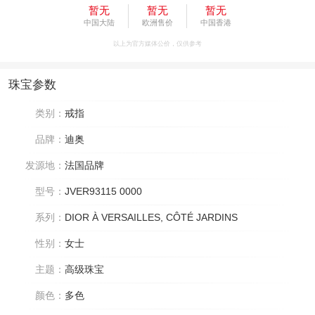
暂无
暂无
暂无
中国大陆
欧洲售价
中国香港
以上为官方媒体公价，仅供参考
珠宝参数
类别：
戒指
品牌：
迪奥
发源地：
法国品牌
型号：
JVER93115 0000
系列：
DIOR À VERSAILLES, CÔTÉ JARDINS
性别：
女士
主题：
高级珠宝
颜色：
多色