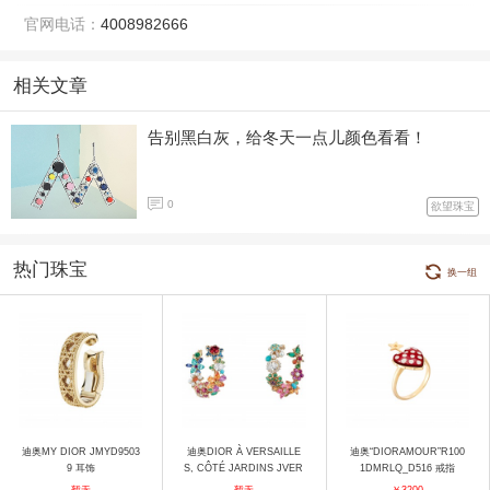
官网电话：
4008982666
相关文章
告别黑白灰，给冬天一点儿颜色看看！
0
欲望珠宝
热门珠宝
换一组
迪奥MY DIOR JMYD9503
迪奥DIOR À VERSAILLE
迪奥“DIORAMOUR”R100
9 耳饰
S, CÔTÉ JARDINS JVER
1DMRLQ_D516 戒指
93085_0000 耳饰
暂无
暂无
￥3200