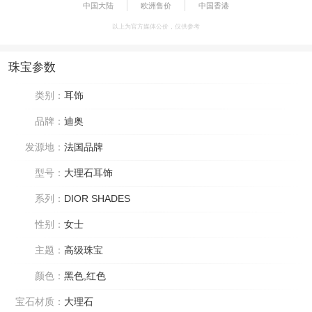
中国大陆
欧洲售价
中国香港
以上为官方媒体公价，仅供参考
珠宝参数
类别：
耳饰
品牌：
迪奥
发源地：
法国品牌
型号：
大理石耳饰
系列：
DIOR SHADES
性别：
女士
主题：
高级珠宝
颜色：
黑色,红色
宝石材质：
大理石