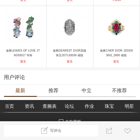
迪奥LEAVES OF LOVE JT
迪奥DEAREST DIOR高级
迪奥CHER DIOR JDDE9
AD93017 耳饰
珠宝JDTL93039 戒指
3001_0000 戒指
暂无
暂无
暂无
用户评论
最新
推荐
中立
不推荐
首页
资讯
查腕表
论坛
作业
珠宝
明星
去电脑版
写评论
©2018腕表之家 m.xbiao.com