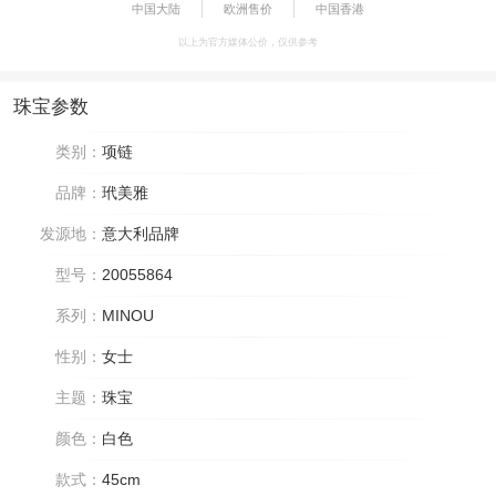
中国大陆
欧洲售价
中国香港
以上为官方媒体公价，仅供参考
珠宝参数
类别：
项链
品牌：
玳美雅
发源地：
意大利品牌
型号：
20055864
系列：
MINOU
性别：
女士
主题：
珠宝
颜色：
白色
款式：
45cm