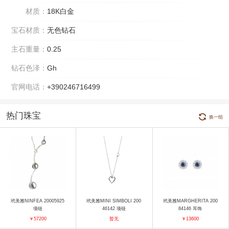
材质：
18K白金
宝石材质：
无色钻石
主石重量：
0.25
钻石色泽：
Gh
官网电话：
+390246716499
热门珠宝
换一组
玳美雅NINFEA 20005925
玳美雅MINI SIMBOLI 200
玳美雅MARGHERITA 200
项链
46142 项链
84146 耳饰
￥57200
暂无
￥13600