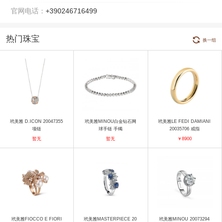
官网电话：
+390246716499
热门珠宝
换一组
玳美雅 D.ICON 20047355
玳美雅MINOU白金钻石网
玳美雅LE FEDI DAMIANI
项链
球手链 手镯
20035706 戒指
暂无
暂无
￥8900
玳美雅FIOCCO E FIORI
玳美雅MASTERPIECE 20
玳美雅MINOU 20073294