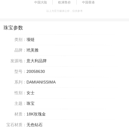
中国大陆
欧洲售价
中国香港
以上为官方媒体公价，仅供参考
珠宝参数
类别：
项链
品牌：
玳美雅
发源地：
意大利品牌
型号：
20058630
系列：
DAMIANISSIMA
性别：
女士
主题：
珠宝
材质：
18K玫瑰金
宝石材质：
无色钻石