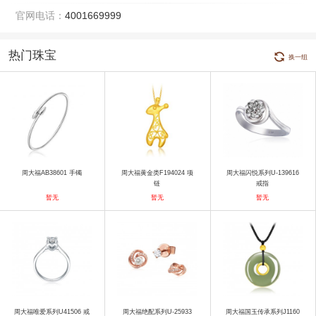
官网电话：
4001669999
热门珠宝
换一组
周大福AB38601 手镯
周大福黄金类F194024 项
周大福闪悦系列U-139616
链
戒指
暂无
暂无
暂无
周大福唯爱系列U41506 戒
周大福绝配系列U-25933
周大福国玉传承系列J1160