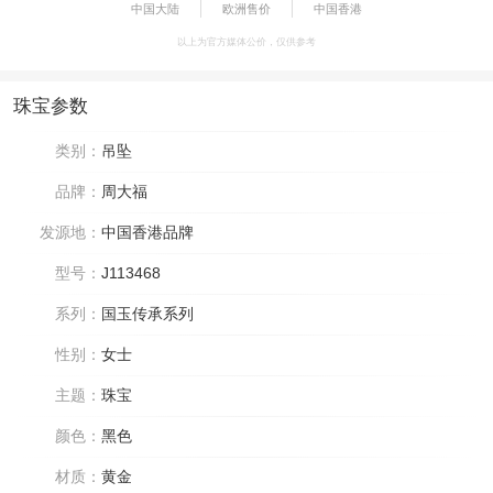
中国大陆
欧洲售价
中国香港
以上为官方媒体公价，仅供参考
珠宝参数
类别：
吊坠
品牌：
周大福
发源地：
中国香港品牌
型号：
J113468
系列：
国玉传承系列
性别：
女士
主题：
珠宝
颜色：
黑色
材质：
黄金