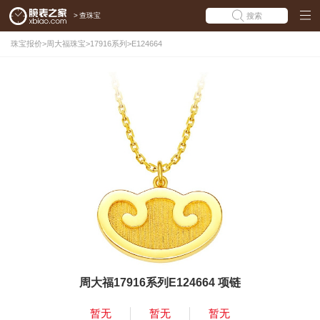
>
查珠宝
搜索
珠宝报价
>
周大福珠宝
>
17916系列
>
E124664
周大福17916系列E124664 项链
暂无
暂无
暂无