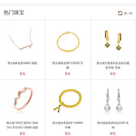
热门珠宝
换一组
周大福K金类34863 项链
周大福黄金类F159249 手
周大福万相系列足金钻石鎏
镯
彩耳饰 耳饰
暂无
暂无
暂无
周大福“Y时代”系列U-3441
周大福传承系列F-209691
周大福珍珠类AQ33195 耳
5/U-31514/U-34888 戒指
手镯
饰
暂无
暂无
暂无