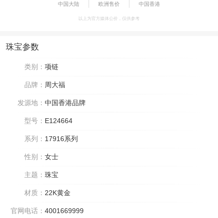
中国大陆
欧洲售价
中国香港
以上为官方媒体公价，仅供参考
珠宝参数
类别：
项链
品牌：
周大福
发源地：
中国香港品牌
型号：
E124664
系列：
17916系列
性别：
女士
主题：
珠宝
材质：
22K黄金
官网电话：
4001669999