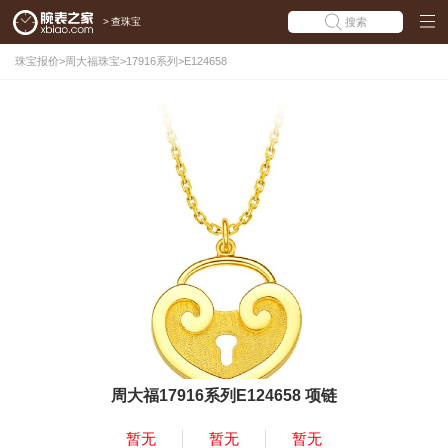
>
查珠宝
搜索
珠宝报价
>
周大福珠宝
>
17916系列
>
E124658
周大福17916系列E124658 项链
暂无
暂无
暂无