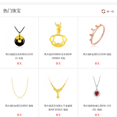
热门珠宝
换一组
周大福国玉传承系列J1135
周大福2018狗年生肖系列F
周大福K金类E121638 戒指
22 吊坠
-205804 吊坠
暂无
暂无
暂无
周大福K金类E118954 项链
周大福花月佳期＆千金嫁装
周大福绝色倾心系列U-103
系列F203915 项链
451 项链
暂无
暂无
暂无