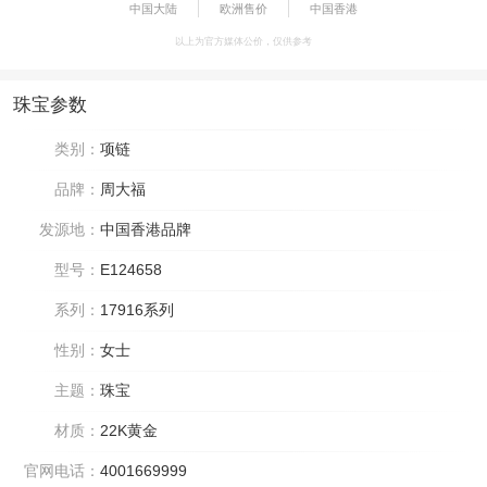
中国大陆
欧洲售价
中国香港
以上为官方媒体公价，仅供参考
珠宝参数
类别：
项链
品牌：
周大福
发源地：
中国香港品牌
型号：
E124658
系列：
17916系列
性别：
女士
主题：
珠宝
材质：
22K黄金
官网电话：
4001669999