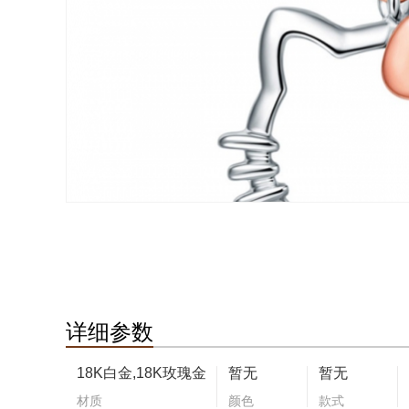
详细参数
18K白金,18K玫瑰金
暂无
暂无
材质
颜色
款式