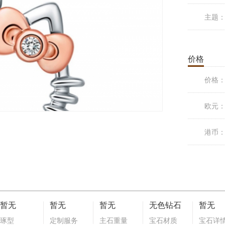
主题
价格
价格
欧元
港币
暂无
暂无
暂无
无色钻石
暂无
琢型
定制服务
主石重量
宝石材质
宝石详