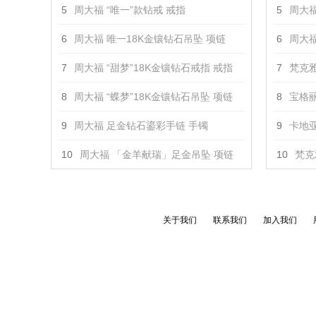
5
周大福 “唯一”款钻戒 戒指
5
周大福 
6
周大福 唯一18K金镶钻石吊坠 项链
6
周大福
7
周大福 “甜梦”18K金镶钻石戒指 戒指
7
梵克雅
8
周大福 “蝶梦”18K金镶钻石吊坠 项链
8
宝格丽 
9
周大福 足金钻石鎏彩手链 手镯
9
卡地亚
10
周大福 「金羊献瑞」足金吊坠 项链
10
梵克
关于我们
联系我们
加入我们