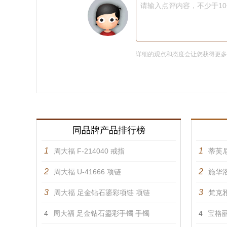
请输入点评内容，不少于1
详细的观点和态度会让您获得更
同品牌产品排行榜
1
1
周大福 F-214040 戒指
蒂芙
2
2
周大福 U-41666 项链
施华洛
3
3
周大福 足金钻石鎏彩项链 项链
梵克雅
4
周大福 足金钻石鎏彩手镯 手镯
4
宝格丽 