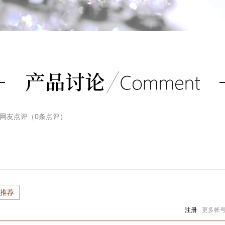
网友点评（
0
条点评）
推荐
注册
更多帐