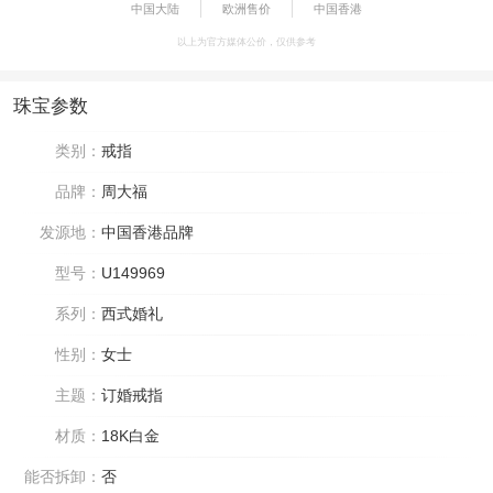
中国大陆
欧洲售价
中国香港
以上为官方媒体公价，仅供参考
珠宝参数
类别：
戒指
品牌：
周大福
发源地：
中国香港品牌
型号：
U149969
系列：
西式婚礼
性别：
女士
主题：
订婚戒指
材质：
18K白金
能否拆卸：
否