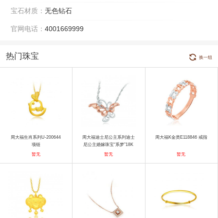
宝石材质：
无色钻石
官网电话：
4001669999
热门珠宝
换一组
周大福生肖系列U-200644
周大福迪士尼公主系列迪士
周大福K金类E118846 戒指
项链
尼公主婚嫁珠宝“系梦”18K
金镶钻石吊坠 项链
暂无
暂无
暂无