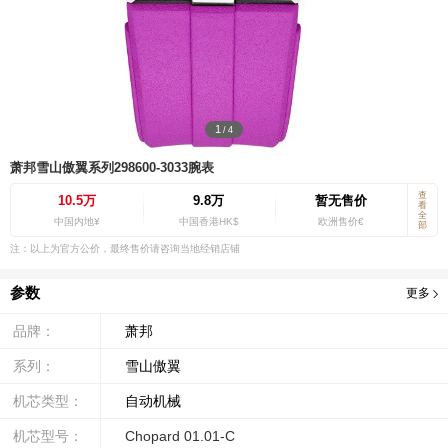
1
/
4
萧邦雪山傲翼系列298600-3033腕表
查
10.5万
9.8万
暂无售价
看
全
中国内地¥
中国香港HK$
欧洲售价€
部
注：以上为官方公价，最终售价请咨询当地经销店铺
参数
更多
品牌：
萧邦
系列：
雪山傲翼
机芯类型：
自动机械
机芯型号：
Chopard 01.01-C