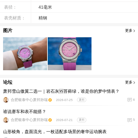
表径：
41毫米
表壳材质：
精钢
图片
更多
论坛
更多
萧邦雪山傲翼二选一｜岩石灰🆚苔藓绿，谁是你的梦中情表？
合肥银泰中心萧邦孙瑞
6
2026-07-25
萧邦
谁说赛车和表不能搭？
合肥银泰中心萧邦孙瑞
5
2026-07-21
萧邦
山形棱角，盘面流光，一枚适配多场景的奢华运动腕表