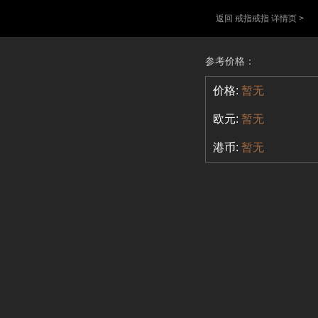
返回 戒指戒指 详情页 >
参考价格：
价格:
暂无
欧元:
暂无
港币:
暂无