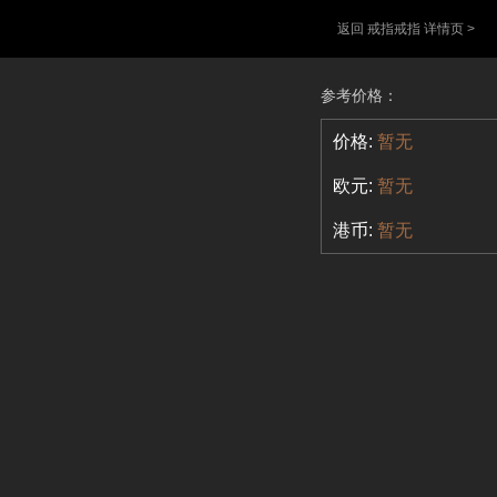
返回 戒指戒指 详情页 >
参考价格：
价格:
暂无
欧元:
暂无
港币:
暂无