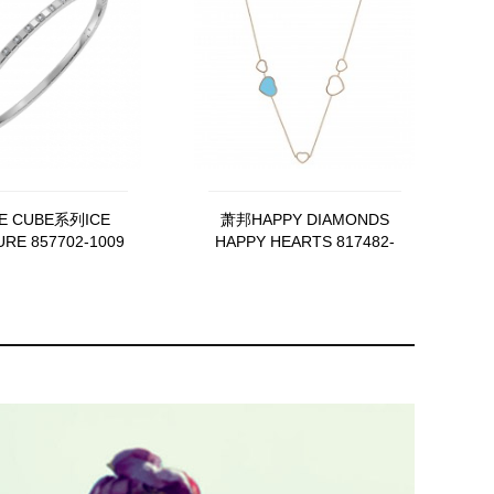
E CUBE系列ICE
萧邦HAPPY DIAMONDS
RE 857702-1009
HAPPY HEARTS 817482-
5401