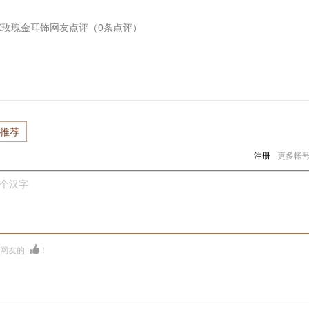
18K玫瑰金耳饰
网友点评（
0
条点评）
推荐
注册
更多帐
0个汉字
多网友的
！