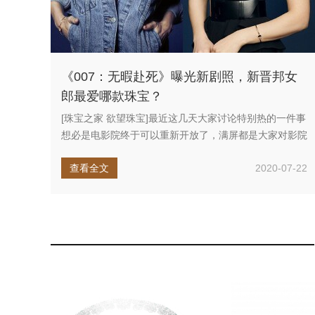
《007：无暇赴死》曝光新剧照，新晋邦女
郎最爱哪款珠宝？
[珠宝之家 欲望珠宝]最近这几天大家讨论特别热的一件事
想必是电影院终于可以重新开放了，满屏都是大家对影院
的渴望。要说珠宝...
查看全文
2020-07-22