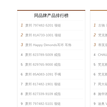
同品牌产品排行榜
1
1
萧邦 797482-5201 项链
古驰 7
2
2
萧邦 81A733-1001 项链
梵克雅
3
3
萧邦 Happy Dimonds耳环 耳饰
蒂芙尼 
4
萧邦 823789-5009 戒指
4
CHAU
5
萧邦 829765-9000 戒指
5
梵克雅
6
萧邦 85A083-1091 手镯
6
梵克雅
7
萧邦 817482-1901 项链
7
周大福
8
萧邦 827339-9109 戒指
8
施华洛
9
萧邦 797482-5101 项链
9
迪奥 V