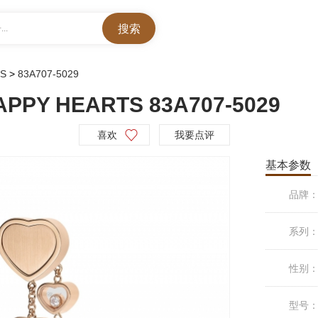
..
DS
>
83A707-5029
PPY HEARTS 83A707-5029
喜欢
我要点评
基本参数
品牌
系列
性别
型号