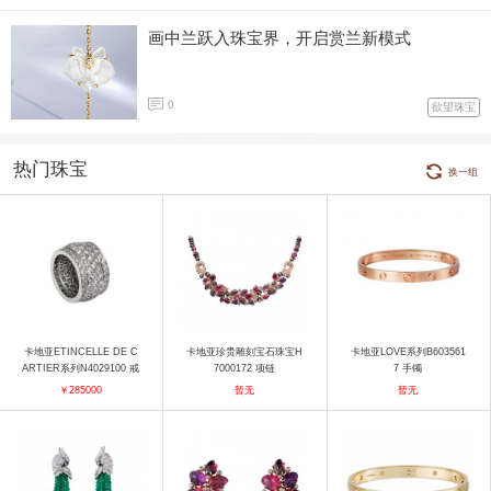
画中兰跃入珠宝界，开启赏兰新模式
0
欲望珠宝
热门珠宝
换一组
卡地亚ETINCELLE DE C
卡地亚珍贵雕刻宝石珠宝H
卡地亚LOVE系列B603561
ARTIER系列N4029100 戒
7000172 项链
7 手镯
指
￥285000
暂无
暂无