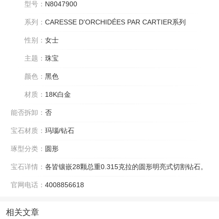
型号：
N8047900
系列：
CARESSE D'ORCHIDÉES PAR CARTIER系列
性别：
女士
主题：
珠宝
颜色：
黑色
材质：
18K白金
能否拆卸：
否
宝石材质：
玛瑙/钻石
琢型分类：
圆形
宝石详情：
各皆镶嵌28颗总重0.315克拉的圆形明亮式切割钻石。
官网电话：
4008856618
相关文章