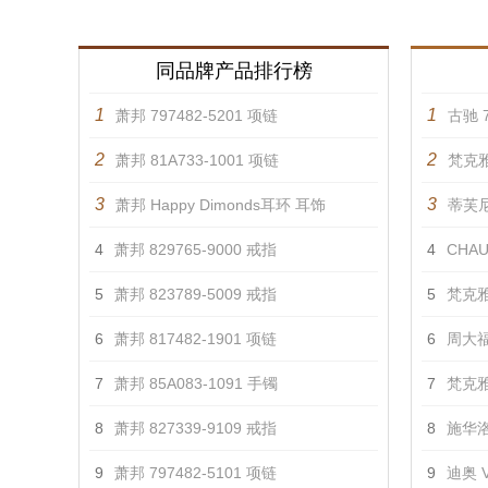
同品牌产品排行榜
1
1
萧邦 797482-5201 项链
古驰 7
2
2
萧邦 81A733-1001 项链
梵克雅
3
3
萧邦 Happy Dimonds耳环 耳饰
蒂芙尼 
4
萧邦 829765-9000 戒指
4
CHAU
5
萧邦 823789-5009 戒指
5
梵克雅
6
萧邦 817482-1901 项链
6
周大福
7
萧邦 85A083-1091 手镯
7
梵克雅
8
萧邦 827339-9109 戒指
8
施华洛
9
萧邦 797482-5101 项链
9
迪奥 V