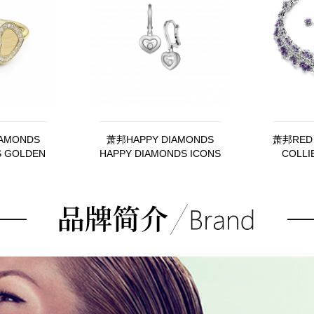
AMONDS
萧邦HAPPY DIAMONDS
萧邦RED 
S GOLDEN
HAPPY DIAMONDS ICONS
COLLI
07-0900
83A054-1301