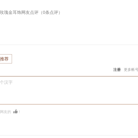
18K玫瑰金耳饰
网友点评（
0
条点评）
推荐
注册
更多帐
0个汉字
多网友的
！