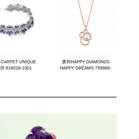
CARPET UNIQUE
萧邦HAPPY DIAMONDS
ER 818028-1001
HAPPY DREAMS 799888-
5002