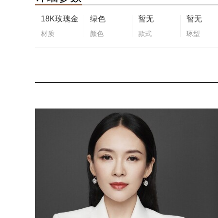
18K玫瑰金
绿色
暂无
暂无
材质
颜色
款式
琢型