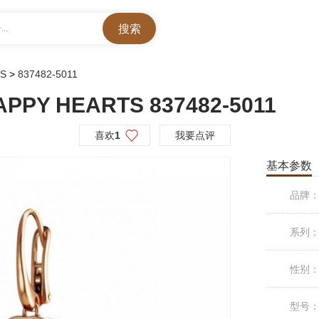
..
DS
>
837482-5011
PY HEARTS 837482-5011
喜欢
1
我要点评
基本参数
品牌
系列
性别
型号