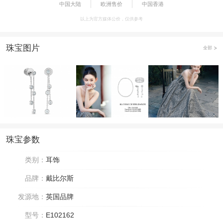
中国大陆
欧洲售价
中国香港
以上为官方媒体公价，仅供参考
珠宝图片
全部
珠宝参数
类别：
耳饰
品牌：
戴比尔斯
发源地：
英国品牌
型号：
E102162