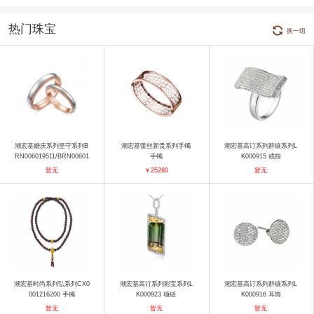
热门珠宝
换一组
潮宏基婚庆系列坚守系列B
潮宏基蕾丝新贵系列手镯
潮宏基高订系列群镶系列L
RN006019511/BRN00601
手镯
K000915 戒指
9521 戒指
暂无
￥25280
暂无
潮宏基时尚系列弘系列CX0
潮宏基高订系列彩宝系列L
潮宏基高订系列群镶系列L
001216200 手镯
K000923 项链
K000916 耳饰
暂无
暂无
暂无