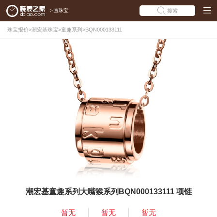
>
查珠宝
搜索
珠宝报价
>
潮宏基珠宝
>
童趣系列
>
BQN000133111
潮宏基童趣系列大嘴猴系列BQN000133111 项链
暂无
暂无
暂无