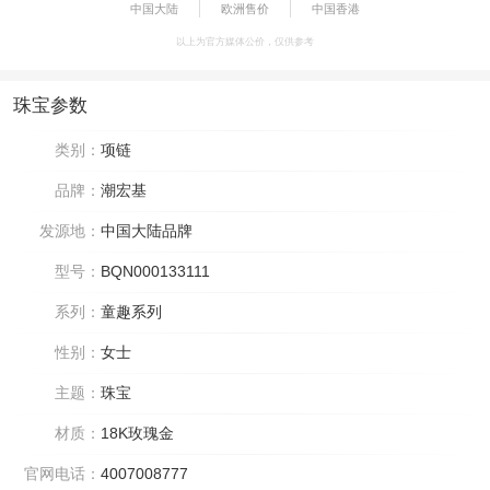
中国大陆
欧洲售价
中国香港
以上为官方媒体公价，仅供参考
珠宝参数
类别：
项链
品牌：
潮宏基
发源地：
中国大陆品牌
型号：
BQN000133111
系列：
童趣系列
性别：
女士
主题：
珠宝
材质：
18K玫瑰金
官网电话：
4007008777