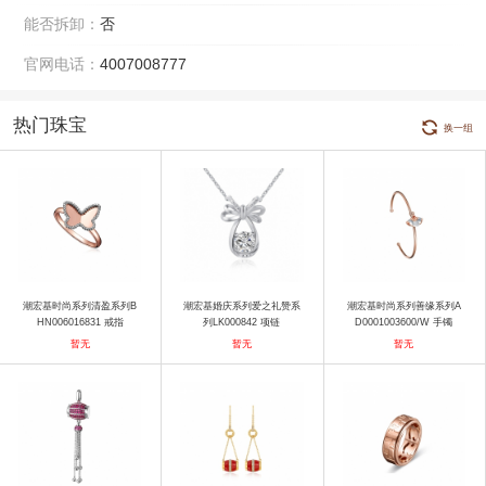
能否拆卸：
否
官网电话：
4007008777
热门珠宝
换一组
潮宏基时尚系列清盈系列B
潮宏基婚庆系列爱之礼赞系
潮宏基时尚系列善缘系列A
HN006016831 戒指
列LK000842 项链
D0001003600/W 手镯
暂无
暂无
暂无