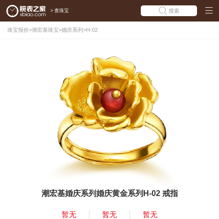
>
查珠宝
搜索
珠宝报价
>
潮宏基珠宝
>
婚庆系列
>
H-02
潮宏基婚庆系列婚庆黄金系列H-02 戒指
暂无
暂无
暂无