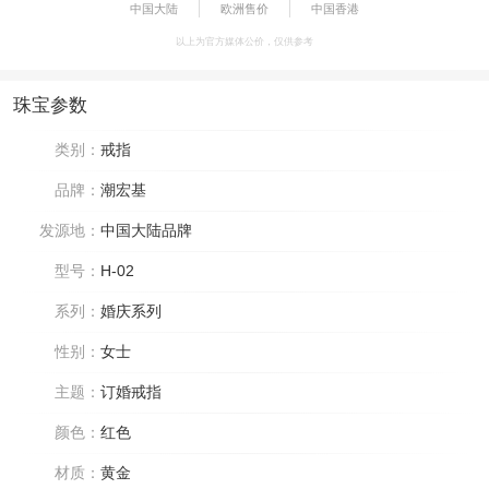
中国大陆
欧洲售价
中国香港
以上为官方媒体公价，仅供参考
珠宝参数
类别：
戒指
品牌：
潮宏基
发源地：
中国大陆品牌
型号：
H-02
系列：
婚庆系列
性别：
女士
主题：
订婚戒指
颜色：
红色
材质：
黄金