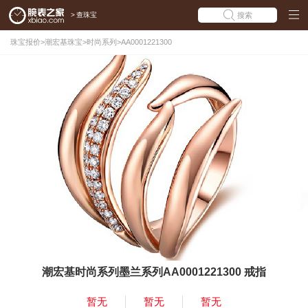
>
查珠宝
搜索
珠宝报价
>
潮宏基珠宝
>
时尚系列
>
AA0001221300
潮宏基时尚系列墨兰系列AA0001221300 戒指
暂无
暂无
暂无