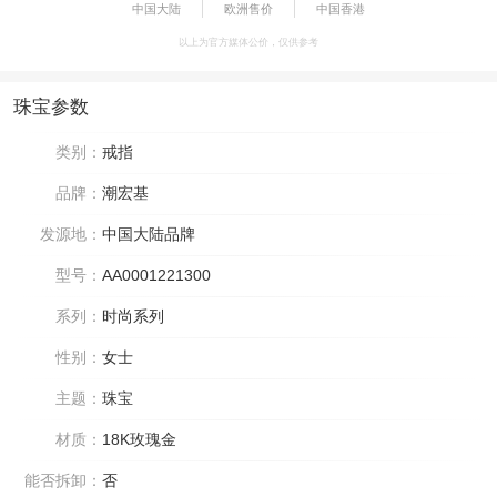
中国大陆
欧洲售价
中国香港
以上为官方媒体公价，仅供参考
珠宝参数
类别：
戒指
品牌：
潮宏基
发源地：
中国大陆品牌
型号：
AA0001221300
系列：
时尚系列
性别：
女士
主题：
珠宝
材质：
18K玫瑰金
能否拆卸：
否