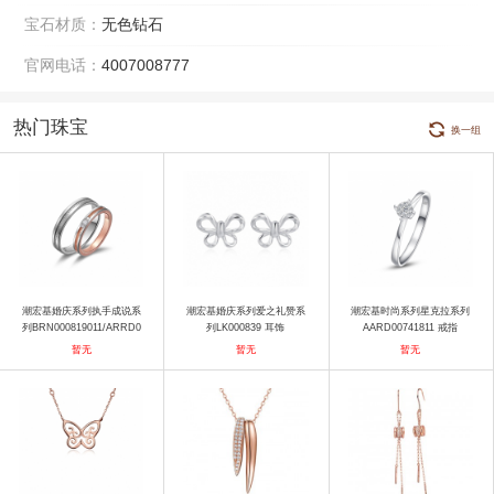
宝石材质：
无色钻石
官网电话：
4007008777
热门珠宝
换一组
潮宏基婚庆系列执手成说系
潮宏基婚庆系列爱之礼赞系
潮宏基时尚系列星克拉系列
列BRN000819011/ARRD0
列LK000839 耳饰
AARD00741811 戒指
0819011 戒指
暂无
暂无
暂无