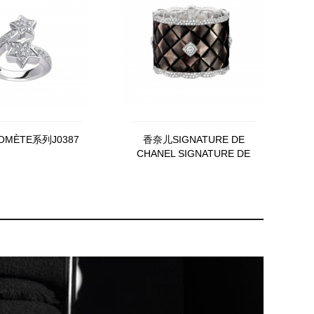
MÈTE系列J0387
香奈儿SIGNATURE DE
CHANEL SIGNATURE DE
NACRE"Signature de
Nacre"铐式手镯