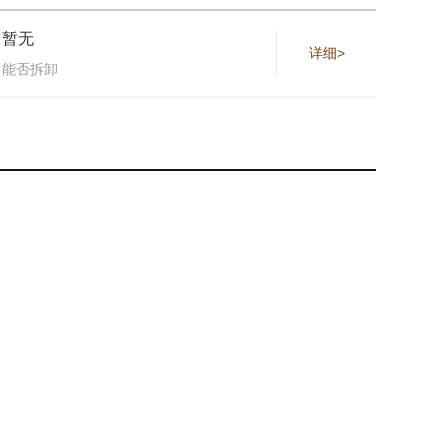
暂无
详细>
能否拆卸