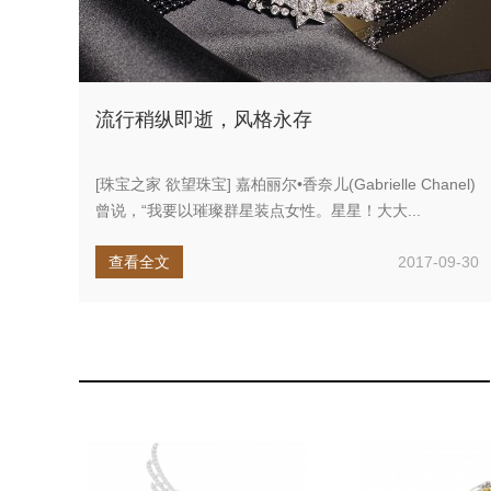
流行稍纵即逝，风格永存
[珠宝之家 欲望珠宝] 嘉柏丽尔•香奈儿(Gabrielle Chanel)
曾说，“我要以璀璨群星装点女性。星星！大大...
查看全文
2017-09-30