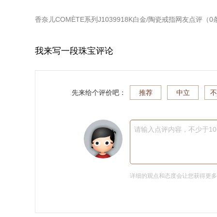
香奈儿COMÈTE系列J1039918K白金/陶瓷戒指
网友点评（
0
我来写一段珠宝评论
先来给个评价吧：
推荐
中立
不
请输入点评内容，不少于1
详细的观点和态度会让您获得更