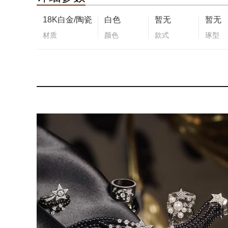
18K白金/陶瓷
白色
暂无
暂无
材质
颜色
款式
琢型