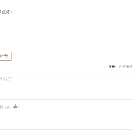
条点评）
推荐
注册
更多帐
0个汉字
多网友的
！