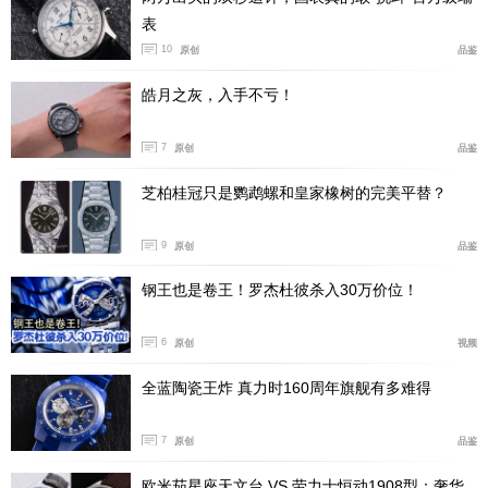
表
10
原创
品鉴
皓月之灰，入手不亏！
7
原创
品鉴
芝柏桂冠只是鹦鹉螺和皇家橡树的完美平替？
9
原创
品鉴
钢王也是卷王！罗杰杜彼杀入30万价位！
6
原创
视频
全蓝陶瓷王炸 真力时160周年旗舰有多难得
7
原创
品鉴
欧米茄星座天文台 VS 劳力士恒动1908型：奢华