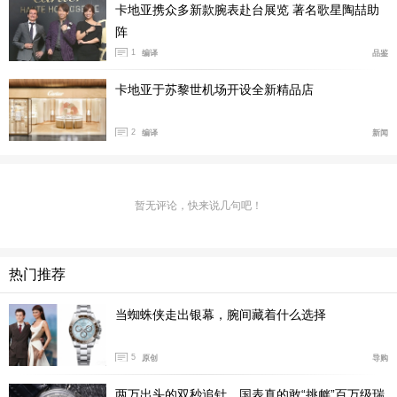
卡地亚携众多新款腕表赴台展览 著名歌星陶喆助
高兴此次能与秉持相同热忱的卡地亚携手，推出这一备受
阵
期待的全新教育项目。本课程为学员提供了难得的机会，
1
编译
品鉴
研习制表装饰艺术领域的专业技艺。通过在苏格兰与瑞士
卡地亚于苏黎世机场开设全新精品店
两大非凡场域培养新生代工艺人才，我们希望让这些珍贵
的工艺技艺在未来持续被保护、发展与传承。”
——国王
2
编译
新闻
基金会教育执行总监 Jacqueline Farrell
“我们非常高兴能与国王基金会携手开展这一重要的研
暂无评论，快来说几句吧！
修项目。培育制表与大师工艺领域的创意人才，是让这些
祖传技艺代代相传、持续绽放独特魅力的关键。此次合作
再次彰显了卡地亚长久以来致力于保护、发展并颂扬这些
热门推荐
珍罕传统工艺的人文使命与坚定投入。”
——卡地亚全球
总裁兼首席执行官陆屹（Louis Ferla）
当蜘蛛侠走出银幕，腕间藏着什么选择
“国王基金会与卡地亚：钟表装饰中的大师工艺”的申请
5
原创
导购
通道，将于 2026 年 4 月 27 日（周一）通过国王基金会
官网正式开启。
两万出头的双秒追针，国表真的敢“挑衅”百万级瑞