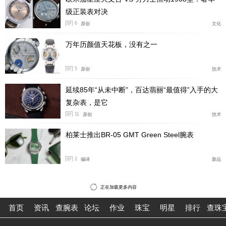
级正装表对决
6
原创
文化
万年历颜值天花板，没有之一
5
原创
技术
延续85年“从未中断”，百达翡丽“最值得”入手的大
复杂表，是它
11
原创
技术
柏莱士推出BR-05 GMT Green Steel腕表
2
编译
新品
正在加载更多内容
首页
资讯
查腕表
论坛
作业
珠宝
明星
排行
查珠