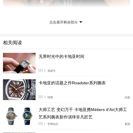
点击展开剩余部分
卡地亚的制表底蕴可追溯至 19 世纪中叶，大师工艺工
作坊更是品牌创意与工艺造诣的至高体现。该工坊创立
相关阅读
于 2014 年，毗邻位于拉夏德芳（La Chaux-de-Fonds）
的卡地亚制表工坊，这里汇聚了全球顶尖的制表大师，形
无界时光中的卡地亚时间
成了深度协作的行业生态，驱动着一群怀揣热忱之心的工
匠们共同携手探索技艺新境。此次全新举措更是卡地亚继
0
表家号
近 30 年前设立的 “卡地亚未来制表人才奖” （Cartier Priz
卡地亚的话题之作Roadster系列腕表
e for Watchmaking Talents of Tomorrow）” 后的延伸，该
奖项是面向青年制表人才的年度赛事，已持续举办近三十
0
转载
品鉴
年。此外，卡地亚荣幸获颁英国国王陛下授予的珠宝商与
大师工艺 变幻万千 卡地亚携Métiers d'Art大师工
制表商皇家认证，延续其与英国王室的源远流长历史渊
艺系列腕表新作演绎非凡匠艺
源。
1
官网动态
新闻
“在国王基金会，我们始终致力于保护传统工艺，非常