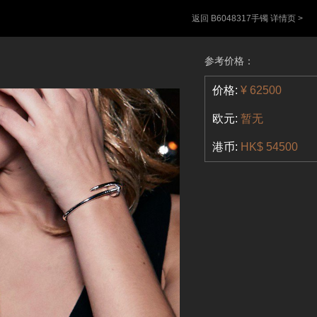
返回 B6048317手镯 详情页 >
参考价格：
价格:
¥ 62500
欧元:
暂无
港币:
HK$ 54500