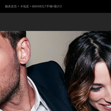
腕表首页
>
卡地亚
>
B6048317手镯
>图片3