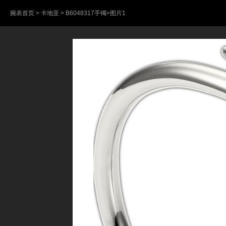
腕表首页
>
卡地亚
>
B6048317手镯
>图片1