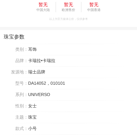
暂无
暂无
暂无
中国大陆
欧洲售价
中国香港
以上为官方媒体公价，仅供参考
珠宝参数
类别：
耳饰
品牌：
卡瑞拉•卡瑞拉
发源地：
瑞士品牌
型号：
DA14052，010101
系列：
UNIVERSO
性别：
女士
主题：
珠宝
款式：
小号