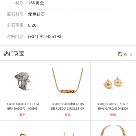
材质：
18K黄金
宝石材质：
无色钻石
主石重量：
0.20
官网电话：
(+34) 918435193
热门珠宝
换一组
卡瑞拉•卡瑞拉SOL Y SOM
卡瑞拉•卡瑞拉CÍRCULOS
卡瑞拉•卡瑞拉SEDA IMPE
BRA DA10971，020101
DE FUEGO CIRCLES OF
RIAL GARZAS DA1356
戒指
FIRE DA14681, 011107 项
5，010406 耳饰
暂无
暂无
暂无
链