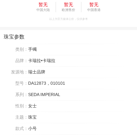
暂无
暂无
暂无
中国大陆
欧洲售价
中国香港
以上为官方媒体公价，仅供参考
珠宝参数
类别：
手镯
品牌：
卡瑞拉•卡瑞拉
发源地：
瑞士品牌
型号：
DA12873，010101
系列：
SEDA IMPERIAL
性别：
女士
主题：
珠宝
款式：
小号