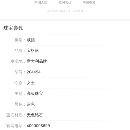
中国大陆
欧洲售价
中国香港
以上为官方媒体公价，仅供参考
珠宝参数
类别：
戒指
品牌：
宝格丽
发源地：
意大利品牌
型号：
264494
性别：
女士
主题：
高级珠宝
颜色：
蓝色
宝石材质：
无色钻石
官网电话：
4000006699