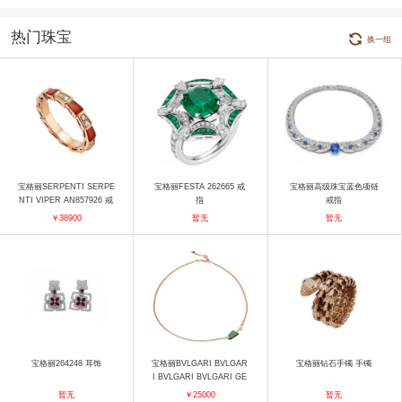
热门珠宝
换一组
宝格丽SERPENTI SERPE
宝格丽FESTA 262665 戒
宝格丽高级珠宝蓝色项链
NTI VIPER AN857926 戒
指
戒指
指
￥38900
暂无
暂无
宝格丽264248 耳饰
宝格丽BVLGARI BVLGAR
宝格丽钻石手镯 手镯
I BVLGARI BVLGARI GE
LATI CL858596 356186 项
暂无
￥25000
暂无