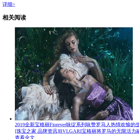
详细>
相关阅读
2019全新宝格丽Fiorever咏绽系列咏赞罗马人热情欢愉
[珠宝之家 品牌资讯]BVLGARI宝格丽将罗马的无限活力融入全
查看全文