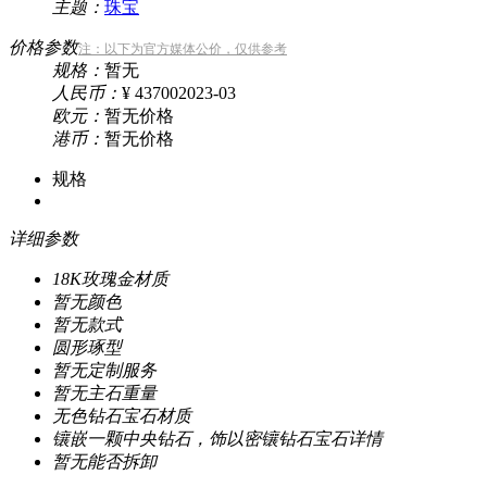
主题：
珠宝
价格参数
注：以下为官方媒体公价，仅供参考
规格：
暂无
人民币：
¥ 43700
2023-03
欧元：
暂无价格
港币：
暂无价格
规格
详细参数
18K玫瑰金
材质
暂无
颜色
暂无
款式
圆形
琢型
暂无
定制服务
暂无
主石重量
无色钻石
宝石材质
镶嵌一颗中央钻石，饰以密镶钻石
宝石详情
暂无
能否拆卸