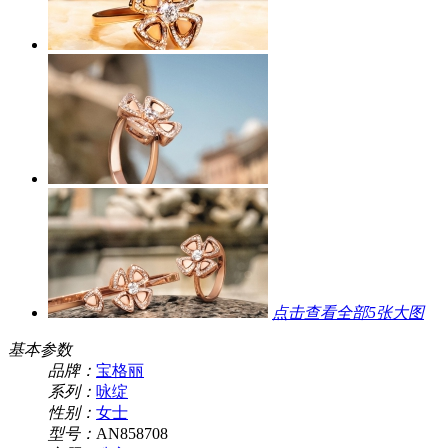
点击查看全部
5
张大图
基本参数
品牌：
宝格丽
系列：
咏绽
性别：
女士
型号：
AN858708