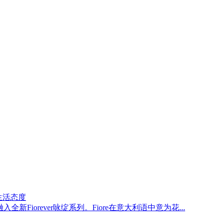
的生活态度
新Fiorever咏绽系列。Fiore在意大利语中意为花...