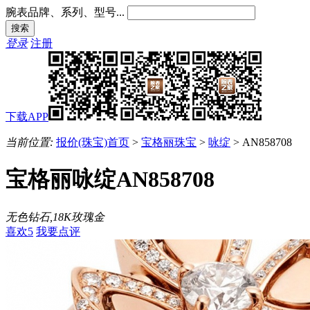
腕表品牌、系列、型号...
登录
注册
下载APP
当前位置:
报价(珠宝)首页
>
宝格丽珠宝
>
咏绽
>
AN858708
宝格丽咏绽AN858708
无色钻石,18K玫瑰金
喜欢
5
我要点评