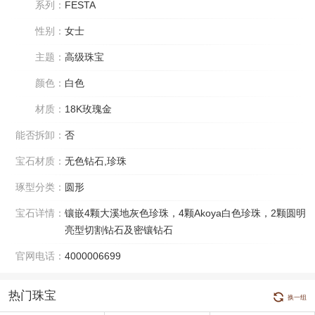
系列：
FESTA
性别：
女士
主题：
高级珠宝
颜色：
白色
材质：
18K玫瑰金
能否拆卸：
否
宝石材质：
无色钻石,珍珠
琢型分类：
圆形
宝石详情：
镶嵌4颗大溪地灰色珍珠，4颗Akoya白色珍珠，2颗圆明
亮型切割钻石及密镶钻石
官网电话：
4000006699
热门珠宝
换一组