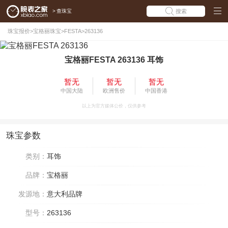
>
查珠宝
搜索
珠宝报价
>
宝格丽珠宝
>
FESTA
>
263136
宝格丽FESTA 263136 耳饰
暂无
暂无
暂无
中国大陆
欧洲售价
中国香港
以上为官方媒体公价，仅供参考
珠宝参数
类别：
耳饰
品牌：
宝格丽
发源地：
意大利品牌
型号：
263136