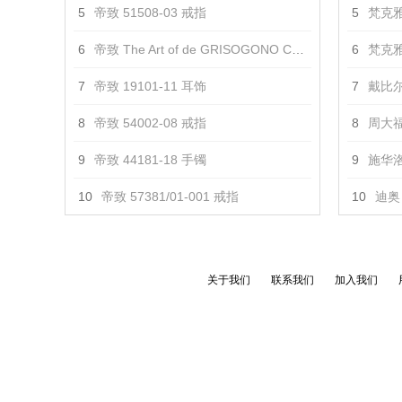
5
帝致 51508-03 戒指
5
梵克雅
6
帝致 The Art of de GRISOGONO Creation I 项链 项链
6
梵克雅
7
帝致 19101-11 耳饰
7
戴比尔
8
帝致 54002-08 戒指
8
周大福
9
帝致 44181-18 手镯
9
施华洛
10
帝致 57381/01-001 戒指
10
迪奥 
关于我们
联系我们
加入我们