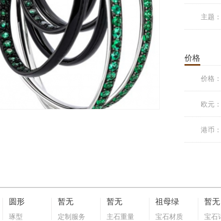
主题
价格
价格
欧元
港币
圆形
暂无
暂无
祖母绿
暂无
琢型
定制服务
主石重量
宝石材质
宝石