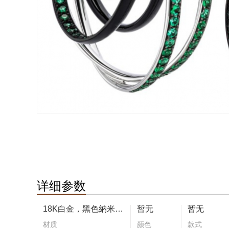
详细参数
18K白金，黑色納米陶瓷涂层合金
暂无
暂无
材质
颜色
款式