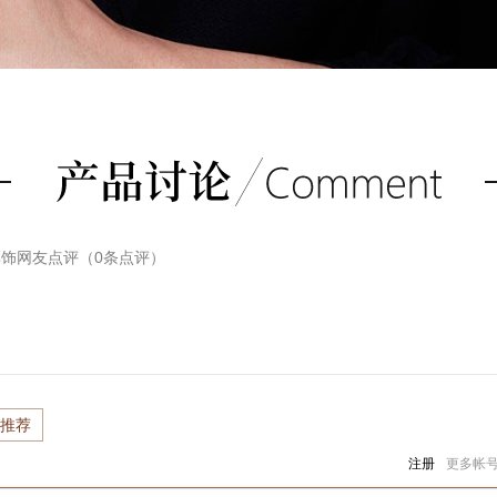
耳饰
网友点评（
0
条点评）
推荐
注册
更多帐