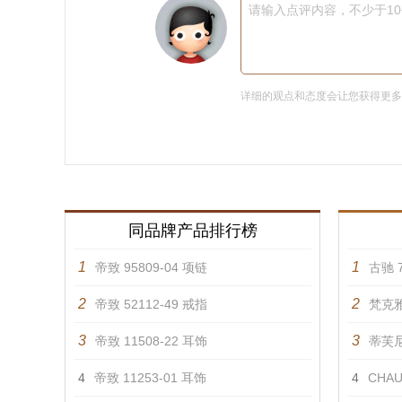
请输入点评内容，不少于1
详细的观点和态度会让您获得更
同品牌产品排行榜
1
1
帝致 95809-04 项链
古驰 7
2
2
帝致 52112-49 戒指
梵克雅
3
3
帝致 11508-22 耳饰
蒂芙尼 
4
帝致 11253-01 耳饰
4
CHAU