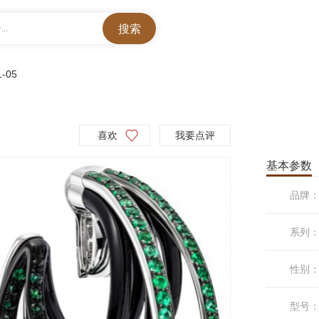
..
1-05
喜欢
我要点评
基本参数
品牌
系列
性别
型号