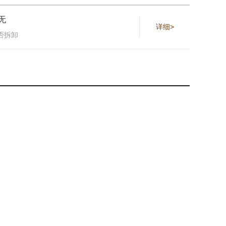
无
详细>
否拆卸