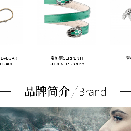
BVLGARI
宝格丽SERPENTI
宝
VLGARI
FOREVER 283048
15