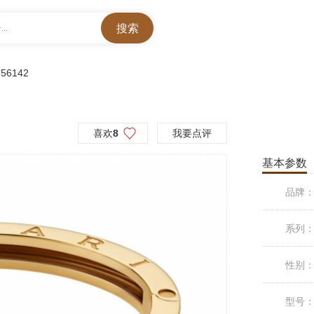
..
56142
喜欢
8
我要点评
基本参数
品牌
系列
性别
型号