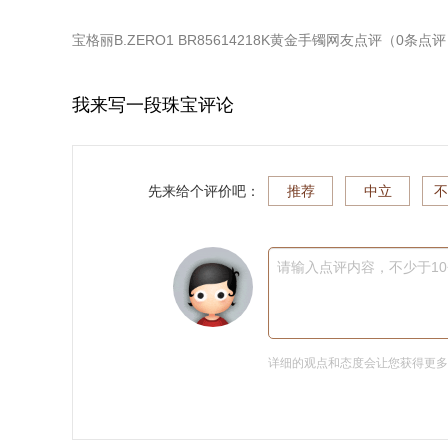
宝格丽B.ZERO1 BR85614218K黄金手镯
网友点评（
0
条点评
我来写一段珠宝评论
先来给个评价吧：
推荐
中立
不
请输入点评内容，不少于1
详细的观点和态度会让您获得更