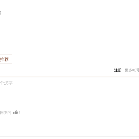
）
推荐
注册
更多帐
0个汉字
多网友的
！