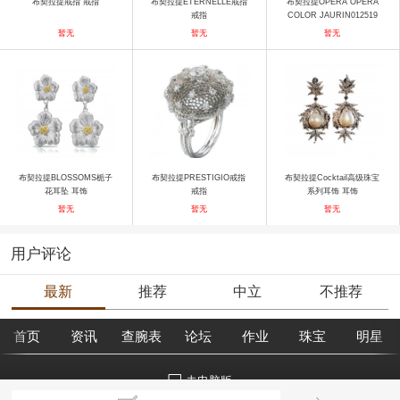
布契拉提戒指 戒指
布契拉提ÉTERNELLE戒指
布契拉提OPERA OPERA
戒指
COLOR JAURIN012519
戒指
暂无
暂无
暂无
布契拉提BLOSSOMS栀子
布契拉提PRESTIGIO戒指
布契拉提Cocktail高级珠宝
花耳坠 耳饰
戒指
系列耳饰 耳饰
暂无
暂无
暂无
用户评论
最新
推荐
中立
不推荐
首页
资讯
查腕表
论坛
作业
珠宝
明星
去电脑版