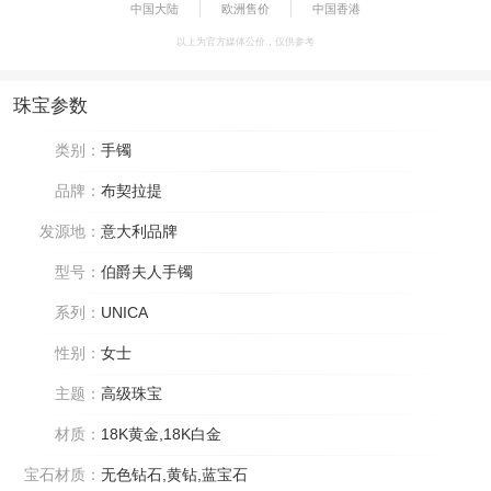
中国大陆
欧洲售价
中国香港
以上为官方媒体公价，仅供参考
珠宝参数
类别：
手镯
品牌：
布契拉提
发源地：
意大利品牌
型号：
伯爵夫人手镯
系列：
UNICA
性别：
女士
主题：
高级珠宝
材质：
18K黄金,18K白金
宝石材质：
无色钻石,黄钻,蓝宝石