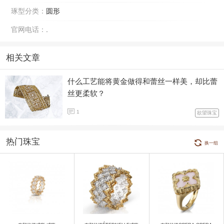
琢型分类：
圆形
官网电话：
.
相关文章
什么工艺能将黄金做得和蕾丝一样美，却比蕾
丝更柔软？
1
欲望珠宝
热门珠宝
换一组