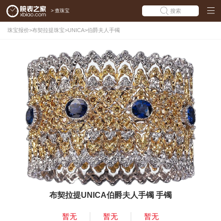
>
查珠宝
搜索
珠宝报价
>
布契拉提珠宝
>
UNICA
>
伯爵夫人手镯
布契拉提UNICA伯爵夫人手镯 手镯
暂无
暂无
暂无