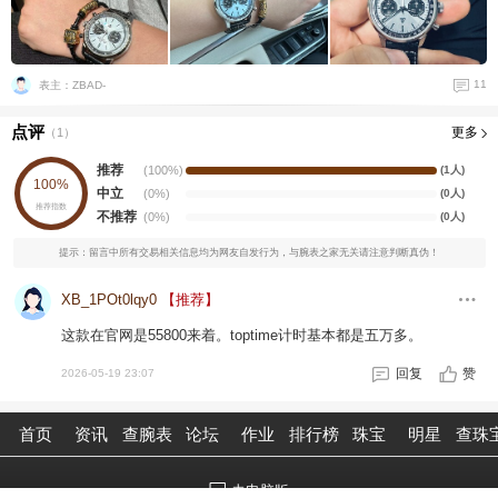
11
表主：ZBAD-
点评
更多
（
1
）
推荐
(100%)
(1人)
100%
中立
(0%)
(0人)
推荐指数
不推荐
(0%)
(0人)
提示：留言中所有交易相关信息均为网友自发行为，与腕表之家无关请注意判断真伪！
XB_1POt0lqy0
【推荐】
这款在官网是55800来着。toptime计时基本都是五万多。
回复
赞
2026-05-19 23:07
首页
资讯
查腕表
论坛
作业
排行榜
珠宝
明星
查珠
去电脑版