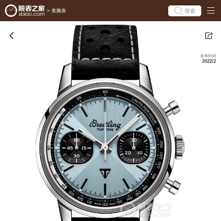
搜索
>
查腕表
发布时间
2022/2