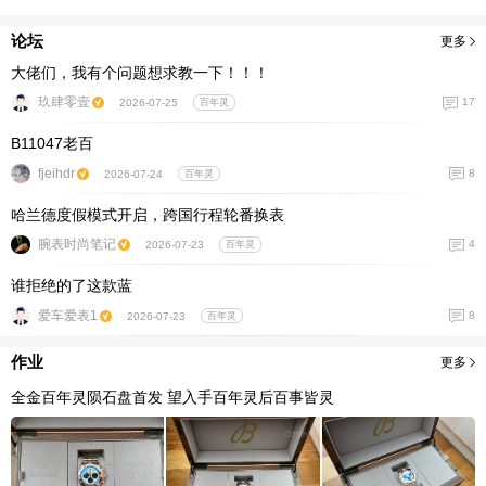
论坛
更多
大佬们，我有个问题想求教一下！！！
玖肆零壹
17
2026-07-25
百年灵
B11047老百
fjeihdr
8
2026-07-24
百年灵
哈兰德度假模式开启，跨国行程轮番换表
腕表时尚笔记
4
2026-07-23
百年灵
谁拒绝的了这款蓝
爱车爱表1
8
2026-07-23
百年灵
作业
更多
全金百年灵陨石盘首发 望入手百年灵后百事皆灵