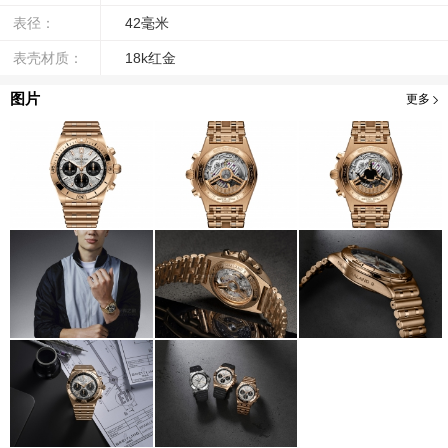
表径：
42毫米
表壳材质：
18k红金
图片
更多