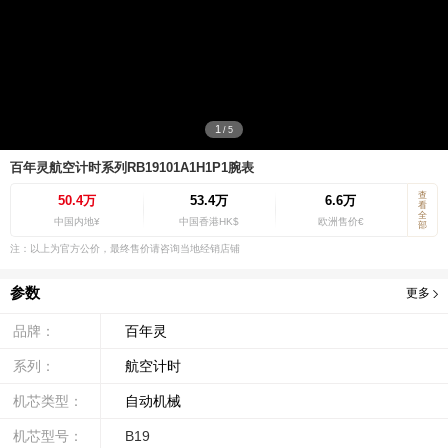
1
/
5
百年灵航空计时系列RB19101A1H1P1腕表
查
50.4万
53.4万
6.6万
看
全
中国内地¥
中国香港HK$
欧洲售价€
部
注：以上为官方公价，最终售价请咨询当地经销店铺
参数
更多
品牌：
百年灵
系列：
航空计时
机芯类型：
自动机械
机芯型号：
B19