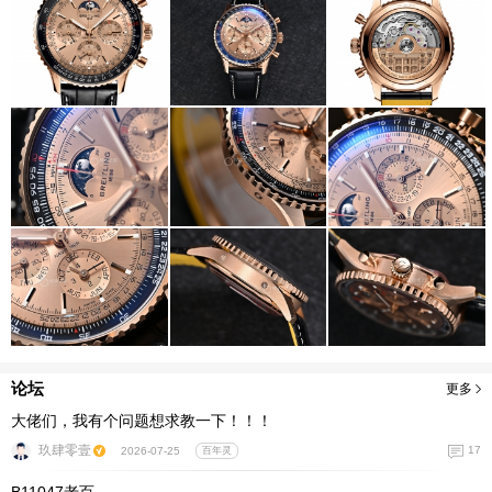
论坛
更多
大佬们，我有个问题想求教一下！！！
玖肆零壹
17
2026-07-25
百年灵