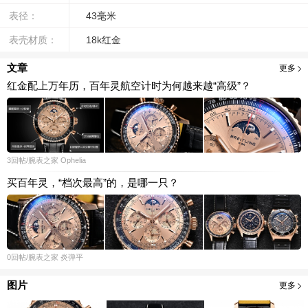
表径：
43毫米
表壳材质：
18k红金
文章
更多
红金配上万年历，百年灵航空计时为何越来越“高级”？
3
回帖
/腕表之家
Ophelia
买百年灵，“档次最高”的，是哪一只？
0
回帖
/腕表之家
炎弹平
图片
更多